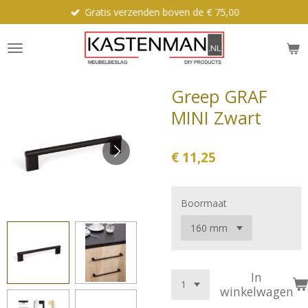
Gratis verzenden boven de € 75,00
Ga
direct
naar
de
hoofdinhoud
Greep GRAF
MINI Zwart
€ 11,25
Boormaat
In
winkelwagen