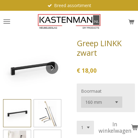
Breed assortiment
Ga
direct
naar
de
hoofdinhoud
Greep LINKK
zwart
€ 18,00
Boormaat
In
winkelwagen