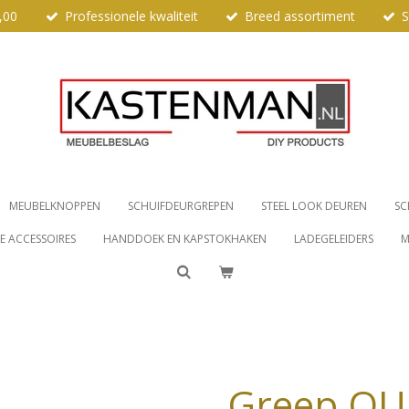
,00
Professionele kwaliteit
Breed assortiment
S
MEUBELKNOPPEN
SCHUIFDEURGREPEN
STEEL LOOK DEUREN
SC
 ACCESSOIRES
HANDDOEK EN KAPSTOKHAKEN
LADEGELEIDERS
M
Greep QU