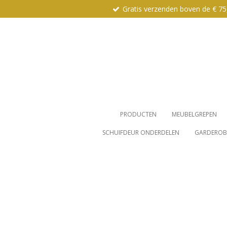
Gratis verzenden boven de € 75
Ga
direct
naar
de
hoofdinhoud
PRODUCTEN
MEUBELGREPEN
SCHUIFDEUR ONDERDELEN
GARDEROBE