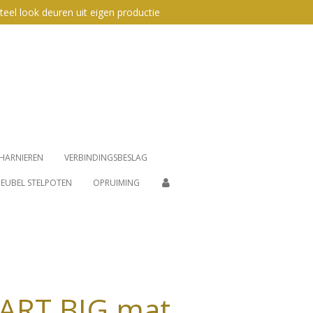
teel look deuren uit eigen productie
HARNIEREN
VERBINDINGSBESLAG
EUBEL STELPOTEN
OPRUIMING
ART BIG mat