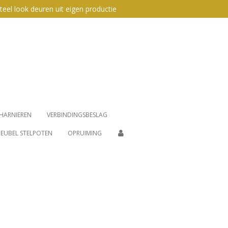
teel look deuren uit eigen productie
HARNIEREN
VERBINDINGSBESLAG
EUBEL STELPOTEN
OPRUIMING