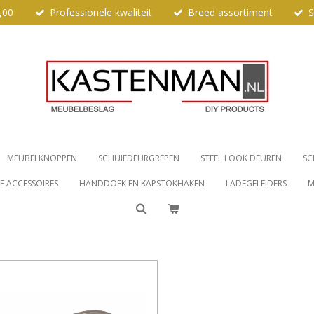
,00
Professionele kwaliteit
Breed assortiment
S
MEUBELKNOPPEN
SCHUIFDEURGREPEN
STEEL LOOK DEUREN
SC
 ACCESSOIRES
HANDDOEK EN KAPSTOKHAKEN
LADEGELEIDERS
M