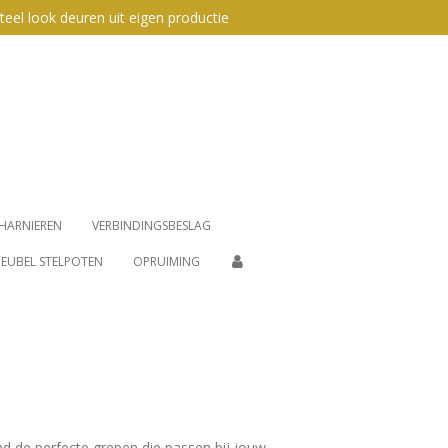
teel look deuren uit eigen productie
HARNIEREN
VERBINDINGSBESLAG
EUBEL STELPOTEN
OPRUIMING
d de perfecte grepen die passen bij jouw