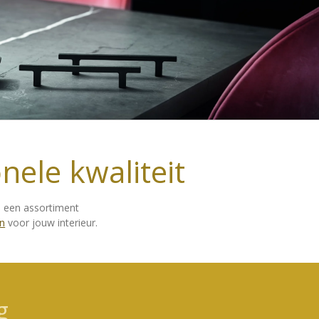
nele kwaliteit
e een assortiment
n
voor jouw interieur.
g