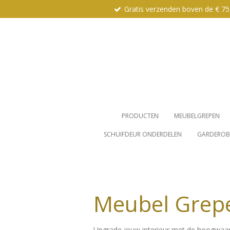
Gratis verzenden boven de € 75
Ga
direct
naar
de
hoofdinhoud
PRODUCTEN
MEUBELGREPEN
SCHUIFDEUR ONDERDELEN
GARDEROBE
Meubel Grepe
Upgrade jouw interieur met de hoogwaa