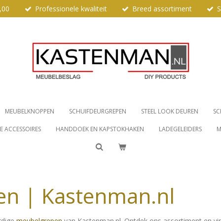
,00
Professionele kwaliteit
Breed assortiment
S
MEUBELKNOPPEN
SCHUIFDEURGREPEN
STEEL LOOK DEUREN
SC
 ACCESSOIRES
HANDDOEK EN KAPSTOKHAKEN
LADEGELEIDERS
M
n | Kastenman.nl
rdige
meubelgrepen
van Kastenman.nl. Ontdek ons assortiment en vin